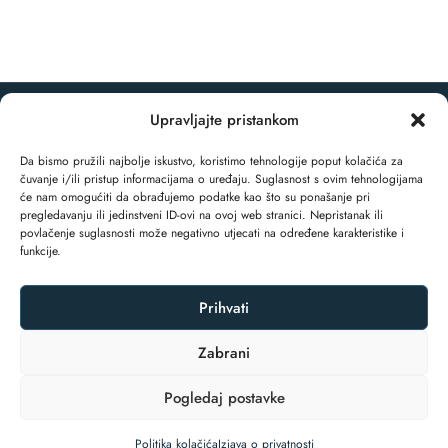
Upravljajte pristankom
© 2025 EchoArt Residence. Sva prava pridržana.
Da bismo pružili najbolje iskustvo, koristimo tehnologije poput kolačića za
čuvanje i/ili pristup informacijama o uređaju. Suglasnost s ovim tehnologijama
će nam omogućiti da obrađujemo podatke kao što su ponašanje pri
pregledavanju ili jedinstveni ID-ovi na ovoj web stranici. Nepristanak ili
povlačenje suglasnosti može negativno utjecati na određene karakteristike i
funkcije.
Prihvati
IZJAVA O PRIVATNOSTI
POLITIKA KOLAČIĆA (EU)
Zabrani
Pogledaj postavke
SIGURNOST PLAĆANJA KREDITNIM KARTICAMA
UVJETI REZERVACIJE I OTKAZIVANJA
Politika kolačića
Izjava o privatnosti