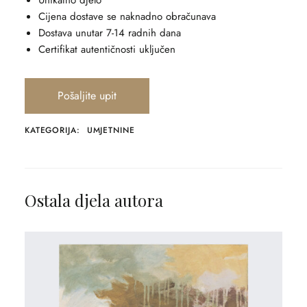
Unikatno djelo
Cijena dostave se naknadno obračunava
Dostava unutar 7-14 radnih dana
Certifikat autentičnosti uključen
Pošaljite upit
KATEGORIJA:
UMJETNINE
Ostala djela autora