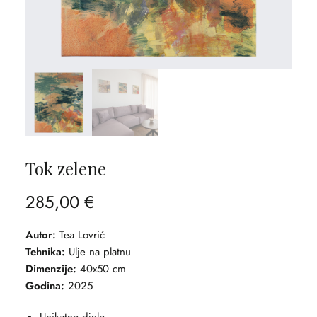
Tok zelene
285,00
€
Autor:
Tea Lovrić
Tehnika:
Ulje na platnu
Dimenzije:
40x50 cm
Godina:
2025