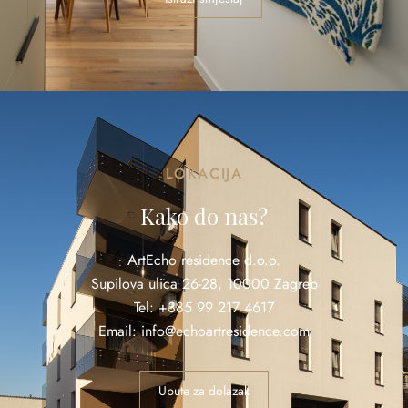
LOKACIJA
Kako do nas?
ArtEcho residence d.o.o.
Supilova ulica 26-28, 10000 Zagreb
Tel: +385 99 217 4617
Email: info@echoartresidence.com
Upute za dolazak