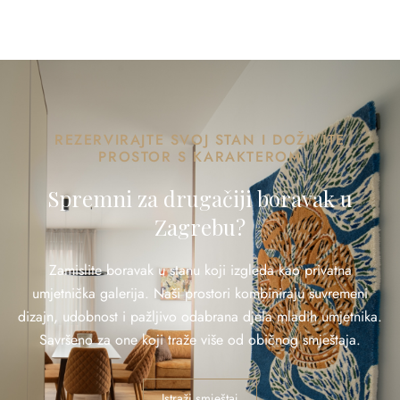
REZERVIRAJTE SVOJ STAN I DOŽIVITE
PROSTOR S KARAKTEROM
Spremni za drugačiji boravak u
Zagrebu?
Zamislite boravak u stanu koji izgleda kao privatna
umjetnička galerija. Naši prostori kombiniraju suvremeni
dizajn, udobnost i pažljivo odabrana djela mladih umjetnika.
Savršeno za one koji traže više od običnog smještaja.
Istraži smještaj