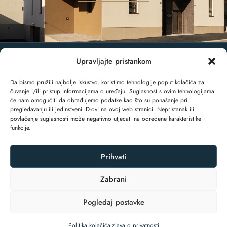
Upravljajte pristankom
© 2025 EchoArt Residence. Sva prava pridržana.
Da bismo pružili najbolje iskustvo, koristimo tehnologije poput kolačića za
čuvanje i/ili pristup informacijama o uređaju. Suglasnost s ovim tehnologijama
će nam omogućiti da obrađujemo podatke kao što su ponašanje pri
pregledavanju ili jedinstveni ID-ovi na ovoj web stranici. Nepristanak ili
povlačenje suglasnosti može negativno utjecati na određene karakteristike i
funkcije.
Prihvati
IZJAVA O PRIVATNOSTI
POLITIKA KOLAČIĆA (EU)
Zabrani
Pogledaj postavke
SIGURNOST PLAĆANJA KREDITNIM KARTICAMA
UVJETI REZERVACIJE I OTKAZIVANJA
Politika kolačića
Izjava o privatnosti