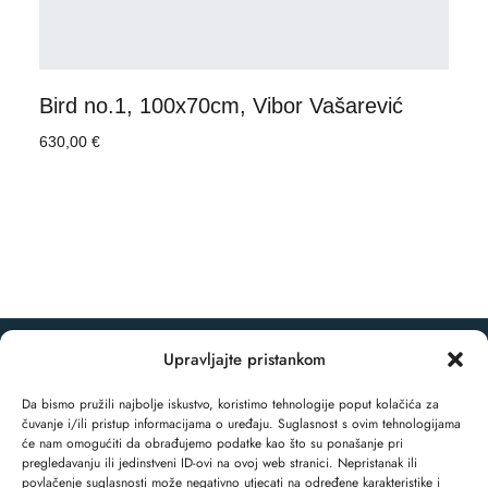
Bird no.1, 100x70cm, Vibor Vašarević
630,00
€
Upravljajte pristankom
© 2025 EchoArt Residence. Sva prava pridržana.
Da bismo pružili najbolje iskustvo, koristimo tehnologije poput kolačića za
čuvanje i/ili pristup informacijama o uređaju. Suglasnost s ovim tehnologijama
će nam omogućiti da obrađujemo podatke kao što su ponašanje pri
pregledavanju ili jedinstveni ID-ovi na ovoj web stranici. Nepristanak ili
povlačenje suglasnosti može negativno utjecati na određene karakteristike i