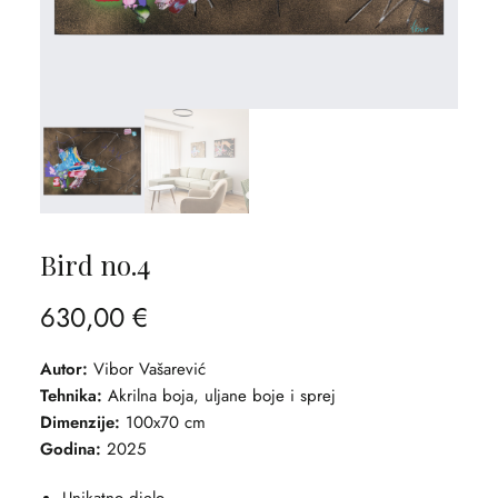
Bird no.4
630,00
€
Autor:
Vibor Vašarević
Tehnika:
Akrilna boja, uljane boje i sprej
Dimenzije:
100x70 cm
Godina:
2025