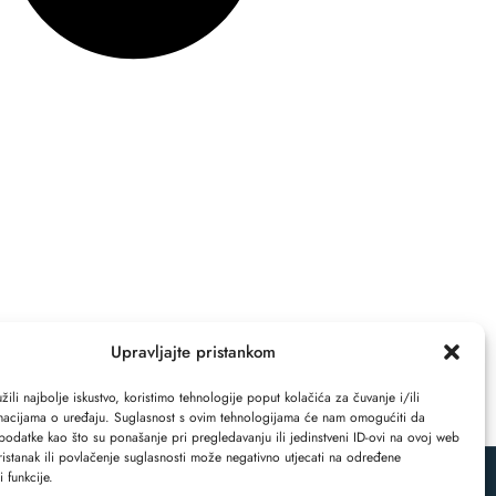
Upravljajte pristankom
ili najbolje iskustvo, koristimo tehnologije poput kolačića za čuvanje i/ili
rmacijama o uređaju. Suglasnost s ovim tehnologijama će nam omogućiti da
odatke kao što su ponašanje pri pregledavanju ili jedinstveni ID-ovi na ovoj web
ristanak ili povlačenje suglasnosti može negativno utjecati na određene
i funkcije.