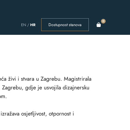
0
Dostupnost stanova
EN
/
HR
a živi i stvara u Zagrebu. Magistrirala
u Zagrebu, gdje je usvojila dizajnersku
om.
zražava osjetljivost, otpornost i