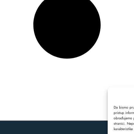
Da bismo pruž
pristup info
obrađujemo p
stranici. Nep
karakteristike 