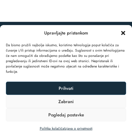
Upravljajte pristankom
© 2025 EchoArt Residence. Sva prava pridržana.
Da bismo pružili najbolje iskustvo, koristimo tehnologije poput kolačića za
čuvanje i/ili pristup informacijama o uređaju. Suglasnost s ovim tehnologijama
će nam omogućiti da obrađujemo podatke kao što su ponašanje pri
pregledavanju ili jedinstveni ID-ovi na ovoj web stranici. Nepristanak ili
povlačenje suglasnosti može negativno utjecati na određene karakteristike i
funkcije.
Prihvati
IZJAVA O PRIVATNOSTI
POLITIKA KOLAČIĆA (EU)
Zabrani
Pogledaj postavke
SIGURNOST PLAĆANJA KREDITNIM KARTICAMA
UVJETI REZERVACIJE I OTKAZIVANJA
Politika kolačića
Izjava o privatnosti