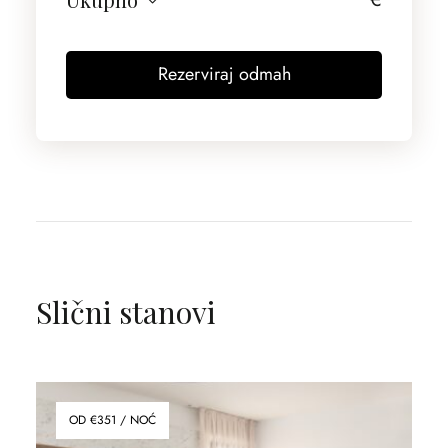
Rezerviraj odmah
Slični stanovi
OD €351 / NOĆ