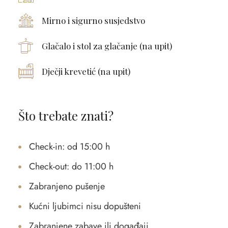
Mirno i sigurno susjedstvo
Glačalo i stol za glačanje (na upit)
Dječji krevetić (na upit)
Što trebate znati?
Check-in: od 15:00 h
Check-out: do 11:00 h
Zabranjeno pušenje
Kućni ljubimci nisu dopušteni
Zabranjene zabave ili događaji