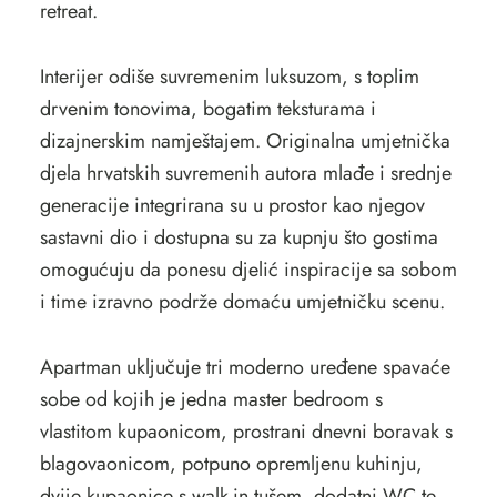
retreat.
Interijer odiše suvremenim luksuzom, s toplim
drvenim tonovima, bogatim teksturama i
dizajnerskim namještajem. Originalna umjetnička
djela hrvatskih suvremenih autora mlađe i srednje
generacije integrirana su u prostor kao njegov
sastavni dio i dostupna su za kupnju što gostima
omogućuju da ponesu djelić inspiracije sa sobom
i time izravno podrže domaću umjetničku scenu.
Apartman uključuje tri moderno uređene spavaće
sobe od kojih je jedna master bedroom s
vlastitom kupaonicom, prostrani dnevni boravak s
blagovaonicom, potpuno opremljenu kuhinju,
dvije kupaonice s walk-in tušem, dodatni WC te