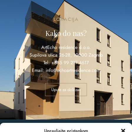
LOKACIJA
Kako do nas?
ArtEcho residence d.o.o.
Supilova ulica 26-28, 10000 Zagreb
Tel: +385 99 217 4617
Email: info@echoartresidence.com
Upute za dolazak
Upravljajte pristankom