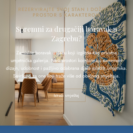
REZERVIRAJTE SVOJ STAN I DOŽIVITE
PROSTOR S KARAKTEROM
Spremni za drugačiji boravak u
Zagrebu?
Zamislite boravak u stanu koji izgleda kao privatna
umjetnička galerija. Naši prostori kombiniraju suvremeni
dizajn, udobnost i pažljivo odabrana djela mladih umjetnika.
Savršeno za one koji traže više od običnog smještaja.
Istraži smještaj