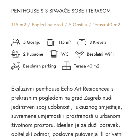
PENTHOUSE S 3 SPAVAĆE SOBE I TERASOM
115 m2 / Pogled na grad / 5 Gostiju / Terasa 40 m2
2
5 Gostiju
115 m
3 Kreveta
2 Kupaone
WC
Besplatni WiFi
Besplatan parking
Terasa 40 m2
Eksluzivni penthouse Echo Art Residencea s
prekrasnim pogledom na grad Zagreb nudi
jedinstven spoj udobnosti, luksuznog smještaja,
suvremene umjetnosti i prostranosti u urbanom
životnom prostoru. Idealan je za duži boravak,
obiteljski odmor, poslovna putovanja ili privatni