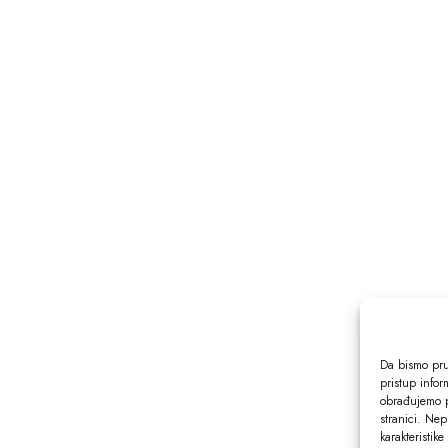
Da bismo pruž
pristup info
obrađujemo p
stranici. Nep
karakteristike