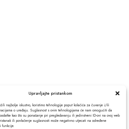
Upravljajte pristankom
ili najbolje iskustvo, koristimo tehnologije poput kolačića za čuvanje i/ili
rmacijama o uređaju. Suglasnost s ovim tehnologijama će nam omogućiti da
odatke kao što su ponašanje pri pregledavanju ili jedinstveni ID-ovi na ovoj web
ristanak ili povlačenje suglasnosti može negativno utjecati na određene
 i funkcije.