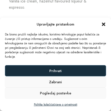
Vanilla ice cream, hazelnut flavoured liqueur &
espresso.
Cheese Platter
$29
Upravljajte pristankom
Atlantic cod fillet, chips, salad, tartare, lemon.
Da bismo pružili najbolje iskustvo, koristimo tehnologije poput kolačića za
čuvanje i/ili pristup informacijama o uređaju. Suglasnost s ovim
Classic Tiramisù
$15
tehnologijama će nam omogućiti da obrađujemo podatke kao što su ponašanje
pri pregledavanju ili jedinstveni ID-ovi na ovoj web stranici. Nepristanak ili
Espresso-soaked ladyfingers, whipped cream,
povlačenje suglasnosti može negativno utjecati na određene karakteristike i
funkcije.
mascarpone.
Prihvati
Lemon Pie with Basil
$12
Lemon, lime sorbet and basil.
Zabrani
Pogledaj postavke
Politika kolačića
Izjava o privatnosti